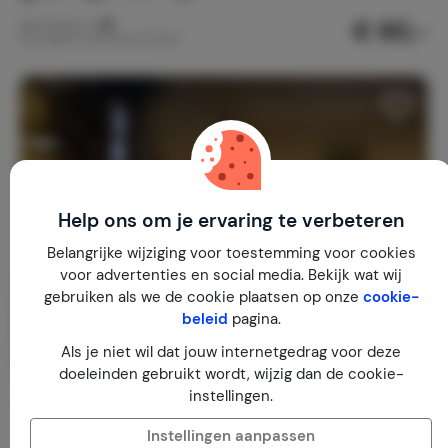
€ 90,-
Nachtprijs v.a.
Per week (7 nachten): € 630,-
Help ons om je ervaring te verbeteren
Belangrijke wijziging voor toestemming voor cookies
voor advertenties en social media. Bekijk wat wij
gebruiken als we de cookie plaatsen op onze
cookie-
beleid
pagina.
Als je niet wil dat jouw internetgedrag voor deze
doeleinden gebruikt wordt, wijzig dan de cookie-
instellingen.
Bed and breakfast studio 'Pruneaux'
Frankrijk
Lot-et-Garonne
Penne d'Agenais
Instellingen aanpassen