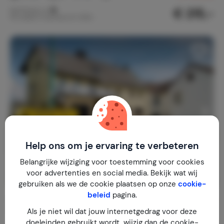
€ 215,-
Nachtprijs v.a.
Per week (7 nachten): € 1.505,-
Help ons om je ervaring te verbeteren
Belangrijke wijziging voor toestemming voor cookies
voor advertenties en social media. Bekijk wat wij
gebruiken als we de cookie plaatsen op onze
cookie-
beleid
pagina.
Ferienhaus Salm
9,5
Als je niet wil dat jouw internetgedrag voor deze
Duitsland
Eifel
Salm
doeleinden gebruikt wordt, wijzig dan de cookie-