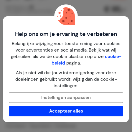
€ 95,-
Nachtprijs v.a.
Per week (7 nachten): € 665,-
Help ons om je ervaring te verbeteren
Belangrijke wijziging voor toestemming voor cookies
voor advertenties en social media. Bekijk wat wij
gebruiken als we de cookie plaatsen op onze
cookie-
beleid
pagina.
Als je niet wil dat jouw internetgedrag voor deze
doeleinden gebruikt wordt, wijzig dan de cookie-
instellingen.
Instellingen aanpassen
Accepteer alles
Appartement Velmeira 225
Duitsland
Sauerland
Frankenau