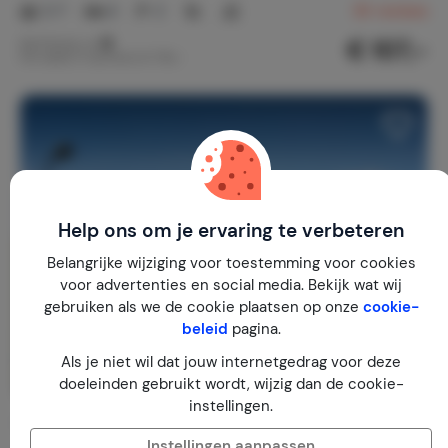
2-7
4
2
30
reviews
€ 107,-
Nachtprijs v.a.
Per week (7 nachten): € 750,-
Help ons om je ervaring te verbeteren
Belangrijke wijziging voor toestemming voor cookies
voor advertenties en social media. Bekijk wat wij
gebruiken als we de cookie plaatsen op onze
cookie-
beleid
pagina.
Als je niet wil dat jouw internetgedrag voor deze
doeleinden gebruikt wordt, wijzig dan de cookie-
instellingen.
Finca Eden
Spanje
Tarragona
Instellingen aanpassen
Mora d'Ebre