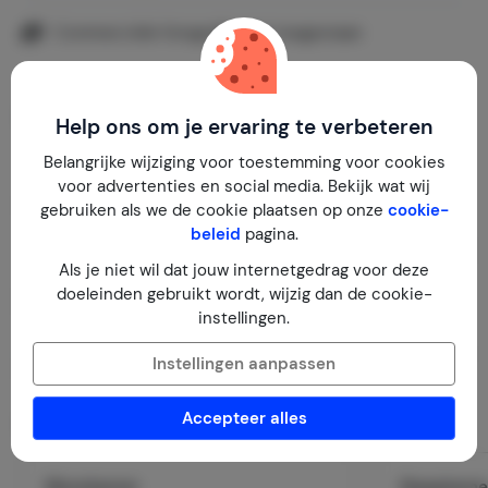
Commerciële fotografie niet toegestaan
Locatie & tips
Help ons om je ervaring te verbeteren
Belangrijke wijziging voor toestemming voor cookies
voor advertenties en social media. Bekijk wat wij
gebruiken als we de cookie plaatsen op onze
cookie-
beleid
pagina.
Toon kaart
Als je niet wil dat jouw internetgedrag voor deze
doeleinden gebruikt wordt, wijzig dan de cookie-
instellingen.
Instellingen aanpassen
Accepteer alles
Indeling
Woonkamer
Slaapkamer