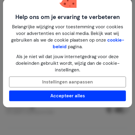
Help ons om je ervaring te verbeteren
Belangrijke wijziging voor toestemming voor cookies
voor advertenties en social media. Bekijk wat wij
gebruiken als we de cookie plaatsen op onze
cookie-
beleid
pagina.
Als je niet wil dat jouw internetgedrag voor deze
doeleinden gebruikt wordt, wijzig dan de cookie-
instellingen.
Villa Jizera
8,3
Instellingen aanpassen
Tsjechië
Liberec
Turnov
Accepteer alles
2-8
4
2
33
reviews
€ 46,-
Nachtprijs v.a.
Per week (7 nachten): € 325,-