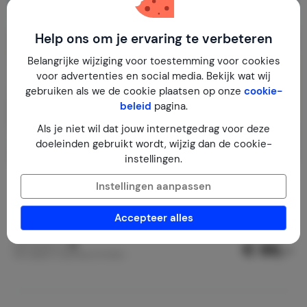
Help ons om je ervaring te verbeteren
Belangrijke wijziging voor toestemming voor cookies
voor advertenties en social media. Bekijk wat wij
gebruiken als we de cookie plaatsen op onze
cookie-
beleid
pagina.
Als je niet wil dat jouw internetgedrag voor deze
doeleinden gebruikt wordt, wijzig dan de cookie-
instellingen.
Vakantiewoning Clunek (Tsjechië)
9,4
Instellingen aanpassen
Tsjechië
Zuid-Bohemen
Clunek
Accepteer alles
1-6
3
2
41
reviews
€ 86,-
Nachtprijs v.a.
Per week (7 nachten): € 600,-