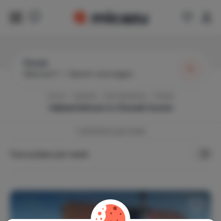
Člunek
Wanneer?
|
Gasten toevoegen
Home
Tsjechië
Zuid-Bohemen
Clunek
Vakantiehuis in
Clunek
huren
1
vakantiehuis gevonden
Toon prijzen per week