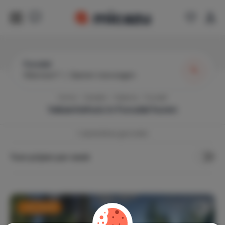
Furudal
Wanneer?
|
Gasten toevoegen
Home
Zweden
Dalarna
Furudal
Vakantiehuis in
Furudal
huren
1
vakantiehuis gevonden
Toon prijzen per week
Last minute