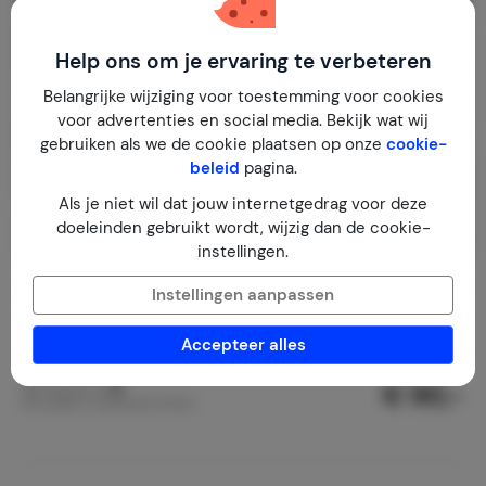
Help ons om je ervaring te verbeteren
Belangrijke wijziging voor toestemming voor cookies
voor advertenties en social media. Bekijk wat wij
gebruiken als we de cookie plaatsen op onze
cookie-
beleid
pagina.
Als je niet wil dat jouw internetgedrag voor deze
doeleinden gebruikt wordt, wijzig dan de cookie-
instellingen.
Blåklockan
9,0
Instellingen aanpassen
Zweden
Dalarna
Furudal
Accepteer alles
1-6
2
1
6
reviews
€ 90,-
Nachtprijs v.a.
Per week (7 nachten): € 632,-