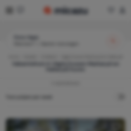
Östra Vägla
Wanneer?
|
Gasten toevoegen
Home
Zweden
Småland
Vägla (tussen Markaryd en Hallaryd)
Vakantiehuis in
Vägla (tussen Markaryd en
Hallaryd)
huren
3
vakantiehuizen
Toon prijzen per week