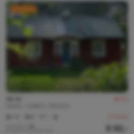
Last minute
Vår Vik
8,8
Zweden
Småland
Markaryd
1-6
3
1
6
reviews
€ 83,-
Nachtprijs v.a.
Per week (7 nachten): € 579,-