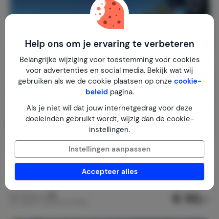
Help ons om je ervaring te verbeteren
Belangrijke wijziging voor toestemming voor cookies
voor advertenties en social media. Bekijk wat wij
gebruiken als we de cookie plaatsen op onze
cookie-
beleid
pagina.
Als je niet wil dat jouw internetgedrag voor deze
doeleinden gebruikt wordt, wijzig dan de cookie-
instellingen.
Instellingen aanpassen
Ellefors
8,5
Zweden
Småland
Vägla (tussen Markaryd en Hallaryd)
Accepteer alles
1-5
3
1
10
reviews
€ 50,-
Nachtprijs v.a.
Per week (7 nachten): € 349,-