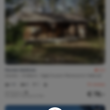
Houten blokhuis
8,2
Zweden
Småland
Vägla (tussen Markaryd en Hallaryd)
1-6
3
1
10
reviews
€ 79,-
Nachtprijs v.a.
Per week (7 nachten): € 550,-