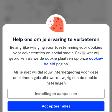
Tips van de verhuurder
Help ons om je ervaring te verbeteren
Belangrijke wijziging voor toestemming voor cookies
voor advertenties en social media. Bekijk wat wij
Bij Camping Badsta in Storfors is een van de strandjes te
gebruiken als we de cookie plaatsen op onze
cookie-
vinden aan het meer.
beleid
pagina.
Als je niet wil dat jouw internetgedrag voor deze
doeleinden gebruikt wordt, wijzig dan de cookie-
instellingen.
Instellingen aanpassen
Accepteer alles