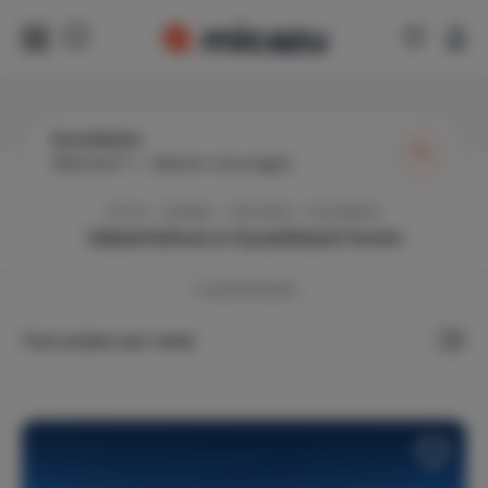
Sysslebäck
Wanneer?
|
Gasten toevoegen
Home
Zweden
Värmland
Syssleback
Vakantiehuis in
Syssleback
huren
2
vakantiehuizen
Toon prijzen per week