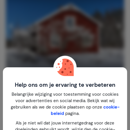
Branäs Holiday Home
Zweden
Värmland
Syssleback
Help ons om je ervaring te verbeteren
Belangrijke wijziging voor toestemming voor cookies
1-4
2
1
voor advertenties en social media. Bekijk wat wij
€ 150,-
Nachtprijs v.a.
gebruiken als we de cookie plaatsen op onze
cookie-
Per week (7 nachten): € 1.050,-
beleid
pagina.
Als je niet wil dat jouw internetgedrag voor deze
doeleinden gebruikt wordt, wijzig dan de cookie-