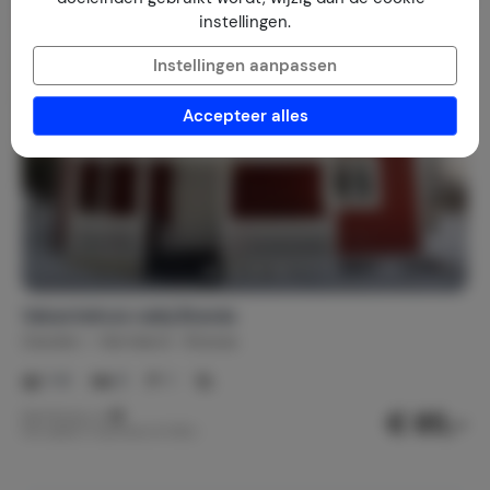
instellingen.
Instellingen aanpassen
Accepteer alles
Vakantiehuis nabij Branäs
Zweden
Värmland
Branas
1-6
3
1
€ 85,-
Nachtprijs v.a.
Per week (7 nachten): € 595,-