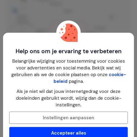
Toon kaart
Help ons om je ervaring te verbeteren
Belangrijke wijziging voor toestemming voor cookies
voor advertenties en social media. Bekijk wat wij
Plattegrond
gebruiken als we de cookie plaatsen op onze
cookie-
beleid
pagina.
Als je niet wil dat jouw internetgedrag voor deze
doeleinden gebruikt wordt, wijzig dan de cookie-
instellingen.
Instellingen aanpassen
Accepteer alles