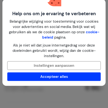
Help ons om je ervaring te verbeteren
Belangrijke wijziging voor toestemming voor cookies
voor advertenties en social media. Bekijk wat wij
gebruiken als we de cookie plaatsen op onze
cookie-
beleid
pagina.
Als je niet wil dat jouw internetgedrag voor deze
doeleinden gebruikt wordt, wijzig dan de cookie-
instellingen.
Het witte huis
8,0
Instellingen aanpassen
Zweden
Västergötland
Vegby
Accepteer alles
2-6
3
1
5
reviews
€ 84,-
Nachtprijs v.a.
Per week (7 nachten): € 590,-