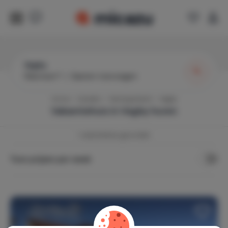
Vegby
Wanneer?
|
Gasten toevoegen
Home
Zweden
Västergötland
Vegby
Vakantiehuis in
Vegby
huren
1
vakantiehuis gevonden
Toon prijzen per week