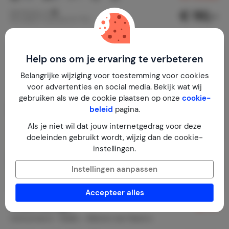
€ 110,-
Nachtprijs v.a.
Per week (7 nachten): € 770,-
Help ons om je ervaring te verbeteren
Belangrijke wijziging voor toestemming voor cookies
voor advertenties en social media. Bekijk wat wij
gebruiken als we de cookie plaatsen op onze
cookie-
beleid
pagina.
Als je niet wil dat jouw internetgedrag voor deze
doeleinden gebruikt wordt, wijzig dan de cookie-
instellingen.
Instellingen aanpassen
Accepteer alles
Chalet Numaga
8,5
Zwitserland
Wallis
Blatten bei Naters