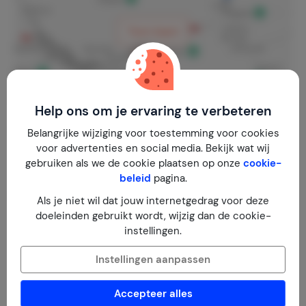
Toon kaart
Help ons om je ervaring te verbeteren
Tips van de verhuurder
Belangrijke wijziging voor toestemming voor cookies
voor advertenties en social media. Bekijk wat wij
gebruiken als we de cookie plaatsen op onze
cookie-
beleid
pagina.
Uferweg aan het meer van Brienz
Als je niet wil dat jouw internetgedrag voor deze
doeleinden gebruikt wordt, wijzig dan de cookie-
instellingen.
Instellingen aanpassen
Accepteer alles