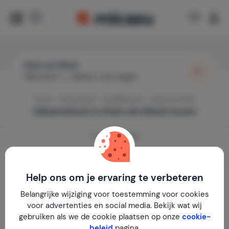
Stein am Rhein
Wanneer?
|
Gasten toevoegen
Home
Zwitserland
Schaffhausen
Stein am Rhein
Vakantiehuis in
Stein am Rhein
huren
0
vakantiehuizen
Toon prijzen per week
Help ons om je ervaring te verbeteren
Belangrijke wijziging voor toestemming voor cookies
voor advertenties en social media. Bekijk wat wij
gebruiken als we de cookie plaatsen op onze
cookie-
Geen vakantiehuizen gevonden
beleid
pagina.