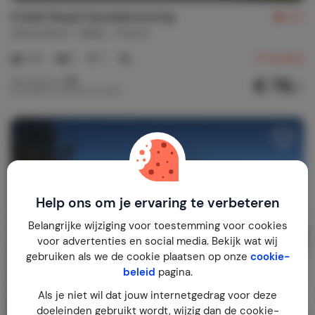
Chalet Respiri benedenwoning
8,7
Zwitserland
Wallis
Fiesch
1-4
1
1
13
reviews
€ 79,-
Nachtprijs v.a.
Per week (7 nachten): € 553,-
Help ons om je ervaring te verbeteren
Belangrijke wijziging voor toestemming voor cookies
voor advertenties en social media. Bekijk wat wij
gebruiken als we de cookie plaatsen op onze
cookie-
beleid
pagina.
Als je niet wil dat jouw internetgedrag voor deze
doeleinden gebruikt wordt, wijzig dan de cookie-