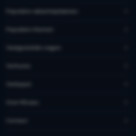
Populaire vakantieplaatsen
Populaire thema's
Veelgestelde vragen
Verhuren
Verkopen
Over Micazu
Contact