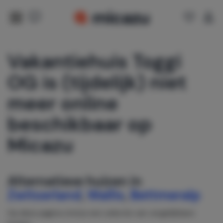
Vakantiehuis Toggi
OG is (tijdelijk) niet
meer online
beschikbaar op
Micazu
Alternatieve huizen in
Zwitserland
,
Wallis
,
Bettmeralp
Op deze pagina vind je een selectie van vergelijkbare