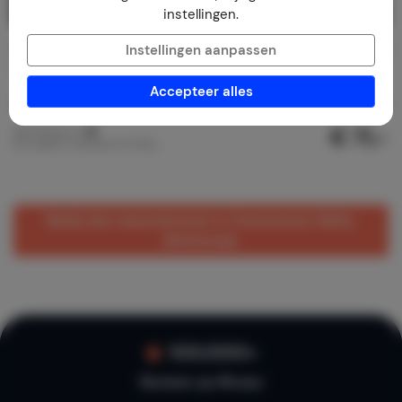
instellingen.
Chalet Rivendell
8,2
Instellingen aanpassen
Zwitserland
Wallis
Fiesch
Accepteer alles
1-5
2
1
14
reviews
€ 71,-
Nachtprijs v.a.
Per week (7 nachten): € 500,-
Bekijk alle vakantiehuizen in Zwitserland, Wallis,
Bettmeralp
100.000+
Reviews op Micazu