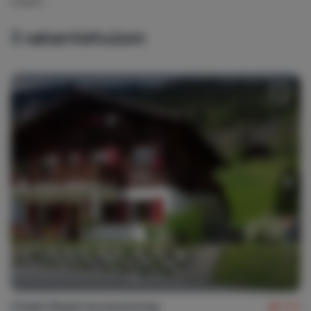
huizen.
3
vakantiehuizen
Chalet Respiri bovenwoning
9,0