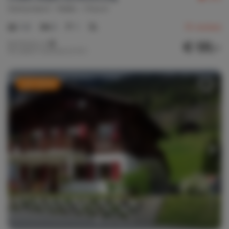
Zwitserland
Wallis
Fiesch
1-6
3
1
15
reviews
€ 131,-
Nachtprijs v.a.
Per week (7 nachten): € 917,-
Last minute