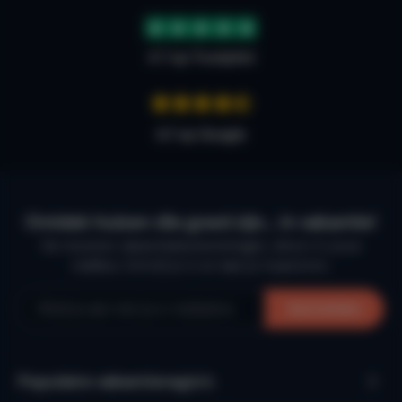
4.7 op Trustpilot
4,7 op Google
Ontdek huizen die goed zijn… in vakantie!
De mooiste vakantiebestemmingen, direct in jouw
mailbox. Schrijf je in en laat je inspireren.
Aanmelden
Populaire vakantieregio’s