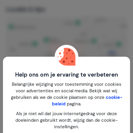
Locatie & tips
Toon kaart
Help ons om je ervaring te verbeteren
Belangrijke wijziging voor toestemming voor cookies
voor advertenties en social media. Bekijk wat wij
Tips van de verhuurder
gebruiken als we de cookie plaatsen op onze
cookie-
beleid
pagina.
Als je niet wil dat jouw internetgedrag voor deze
doeleinden gebruikt wordt, wijzig dan de cookie-
De grote Aletsch Gletcher De langste gletcher van
instellingen.
Europa.