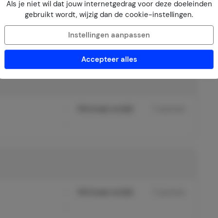
Als je niet wil dat jouw internetgedrag voor deze doeleinden
gebruikt wordt, wijzig dan de cookie-instellingen.
Instellingen aanpassen
Accepteer alles
-
Minimaal verblijf
7 nachten
-
-
Minimaal verblijf
7 nachten
-