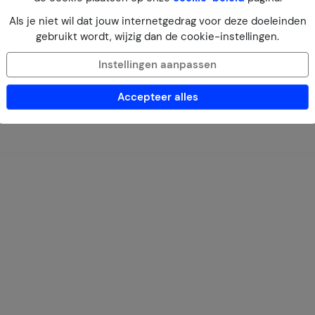
Als je niet wil dat jouw internetgedrag voor deze doeleinden
gebruikt wordt, wijzig dan de cookie-instellingen.
Instellingen aanpassen
8,8
Tournon-d'Agenais
Accepteer alles
1
review