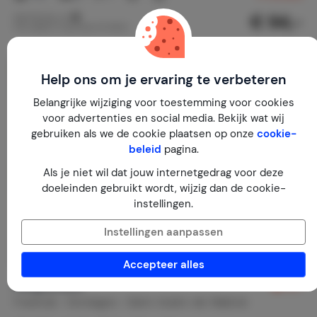
€ 94,-
Nachtprijs v.a.
Per week (7 nachten): € 660,-
Last minute
Help ons om je ervaring te verbeteren
Belangrijke wijziging voor toestemming voor cookies
voor advertenties en social media. Bekijk wat wij
gebruiken als we de cookie plaatsen op onze
cookie-
beleid
pagina.
Als je niet wil dat jouw internetgedrag voor deze
doeleinden gebruikt wordt, wijzig dan de cookie-
instellingen.
Instellingen aanpassen
Accepteer alles
Perigourdine
8,7
Frankrijk
Dordogne
Saint-Aubin-de-Nabirat