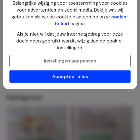
waard zijn. We noemen Luzech, Albas, Douelle, Saint
Belangrijke wijziging voor toestemming voor cookies
Vincent, Prayssac. Op diverse plekken kun je er kanoën,
voor advertenties en social media. Bekijk wat wij
paardrijden, vissen, zwemmen. In huis is nader
gebruiken als we de cookie plaatsen op onze
cookie-
informatiemateriaal aanwezig
beleid
pagina.
Lees meer
Als je niet wil dat jouw internetgedrag voor deze
doeleinden gebruikt wordt, wijzig dan de cookie-
instellingen.
Instellingen aanpassen
Accepteer alles
Plattegrond