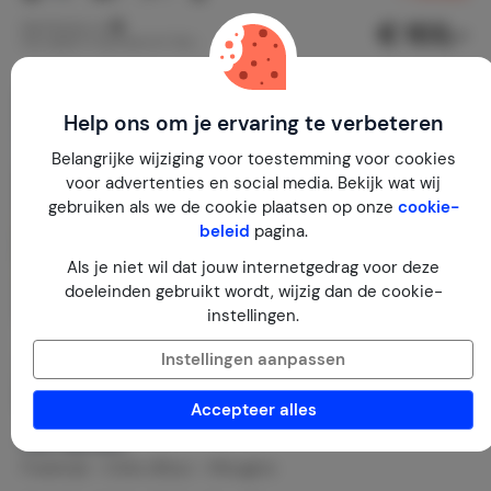
€ 103,-
Nachtprijs v.a.
Per week (7 nachten): € 720,-
Help ons om je ervaring te verbeteren
Belangrijke wijziging voor toestemming voor cookies
voor advertenties en social media. Bekijk wat wij
gebruiken als we de cookie plaatsen op onze
cookie-
beleid
pagina.
Als je niet wil dat jouw internetgedrag voor deze
doeleinden gebruikt wordt, wijzig dan de cookie-
instellingen.
Instellingen aanpassen
Accepteer alles
Les Palmiers
Frankrijk
Côte d'Azur
Mougins