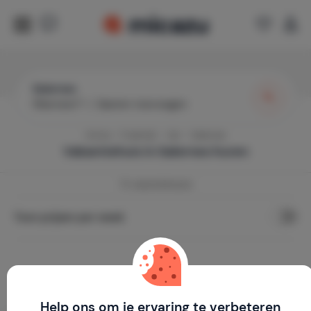
Salernes
Wanneer?
|
Gasten toevoegen
Home
Frankrijk
Var
Salernes
Vakantiehuis in
Salernes
huren
73
vakantiehuizen
Toon prijzen per week
Help ons om je ervaring te verbeteren