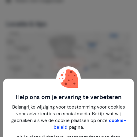
Roken niet toegestaan
Locatie & tips
Toon kaart
Help ons om je ervaring te verbeteren
Belangrijke wijziging voor toestemming voor cookies
Tips van de verhuurder
voor advertenties en social media. Bekijk wat wij
gebruiken als we de cookie plaatsen op onze
cookie-
beleid
pagina.