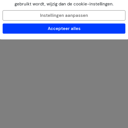
gebruikt wordt, wijzig dan de cookie-instellingen.
Instellingen aanpassen
Accepteer alles