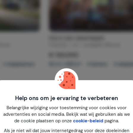
Huis in een vakantiepark
rival
Frankrijk
Lot
Lacapelle-Marival
€ 130.000
2
slaapkamers
82 m² / 400 m²
4
kamers
3
slaapk
Help ons om je ervaring te verbeteren
Belangrijke wijziging voor toestemming voor cookies voor
advertenties en social media. Bekijk wat wij gebruiken als we
de cookie plaatsen op onze
cookie-beleid
pagina.
Als je niet wil dat jouw internetgedrag voor deze doeleinden