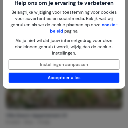
Help ons om je ervaring te verbeteren
€ 115,-
Nachtprijs v.a.
Per week (7 nachten): € 805,-
Belangrijke wijziging voor toestemming voor cookies
voor advertenties en social media. Bekijk wat wij
gebruiken als we de cookie plaatsen op onze
cookie-
beleid
pagina.
Als je niet wil dat jouw internetgedrag voor deze
doeleinden gebruikt wordt, wijzig dan de cookie-
instellingen.
Instellingen aanpassen
Accepteer alles
Villa Gracin Appartement A1
Kroatië
Brac
Povlja