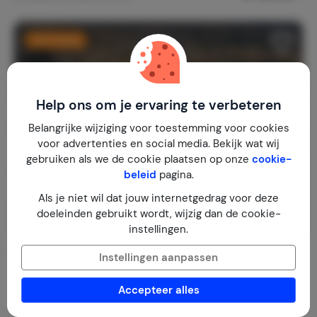
Last minute
Help ons om je ervaring te verbeteren
Belangrijke wijziging voor toestemming voor cookies
voor advertenties en social media. Bekijk wat wij
gebruiken als we de cookie plaatsen op onze
cookie-
beleid
pagina.
Als je niet wil dat jouw internetgedrag voor deze
doeleinden gebruikt wordt, wijzig dan de cookie-
instellingen.
Casita Armalia
9,2
Instellingen aanpassen
Spanje
Andalusië
Partaloa
Accepteer alles
1-4
2
1
1
review