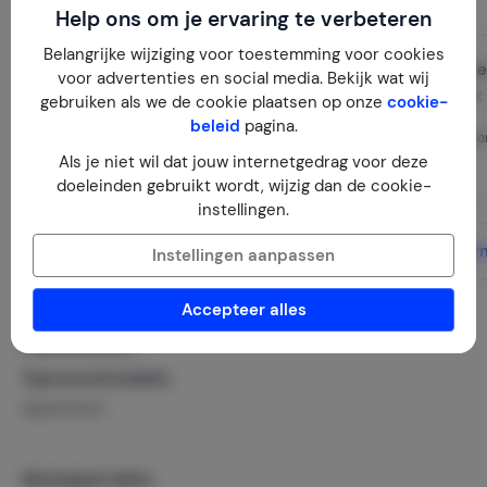
Indeling
Help ons om je ervaring te verbeteren
Belangrijke wijziging voor toestemming voor cookies
Woonkamer
Slaapkamer
voor advertenties en social media. Bekijk wat wij
2
2e verdieping
40 m
2e verdieping
gebruiken als we de cookie plaatsen op onze
cookie-
beleid
pagina.
Laminaat
Bed: 2-persoo
Als je niet wil dat jouw internetgedrag voor deze
Airconditioning
Tegels
doeleinden gebruikt wordt, wijzig dan de cookie-
Eethoek / Eettafel
Dekbedden
instellingen.
Meer informatie
Meer infor
Instellingen aanpassen
Accepteer alles
Faciliteiten
Type accommodatie
Appartement
Woonoppervlakte