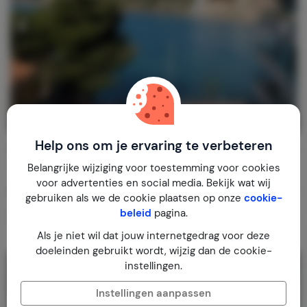
Help ons om je ervaring te verbeteren
Parel aan strand, prachtig zeezicht
9,5
Spanje
Costa del Azahar
Oropesa del Mar
Belangrijke wijziging voor toestemming voor cookies
voor advertenties en social media. Bekijk wat wij
1-4
2
2
9
reviews
gebruiken als we de cookie plaatsen op onze
cookie-
beleid
pagina.
€ 79,-
Nachtprijs v.a.
Per week (7 nachten): € 553,-
Als je niet wil dat jouw internetgedrag voor deze
doeleinden gebruikt wordt, wijzig dan de cookie-
instellingen.
Instellingen aanpassen