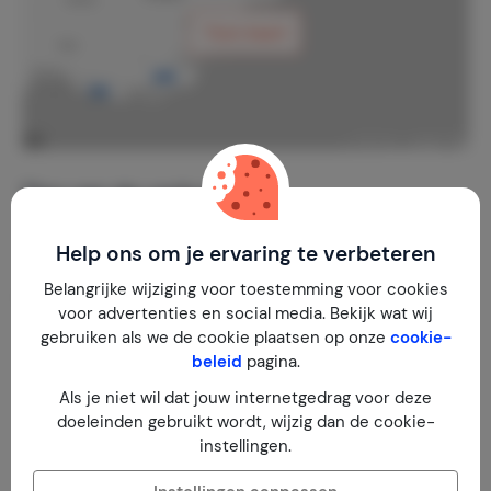
Toon kaart
Tips van de verhuurder
Help ons om je ervaring te verbeteren
Belangrijke wijziging voor toestemming voor cookies
Een groot glij en zwem paradijs.
voor advertenties en social media. Bekijk wat wij
gebruiken als we de cookie plaatsen op onze
cookie-
beleid
pagina.
Als je niet wil dat jouw internetgedrag voor deze
doeleinden gebruikt wordt, wijzig dan de cookie-
instellingen.