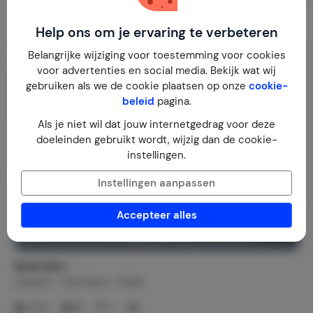
€ 120,-
Nachtprijs v.a.
Per week (7 nachten): € 840,-
Help ons om je ervaring te verbeteren
Belangrijke wijziging voor toestemming voor cookies
voor advertenties en social media. Bekijk wat wij
gebruiken als we de cookie plaatsen op onze
cookie-
beleid
pagina.
Als je niet wil dat jouw internetgedrag voor deze
doeleinden gebruikt wordt, wijzig dan de cookie-
instellingen.
Instellingen aanpassen
Accepteer alles
Sjtärnebo
Zweden
Värmland
Rada
2-6
3
1