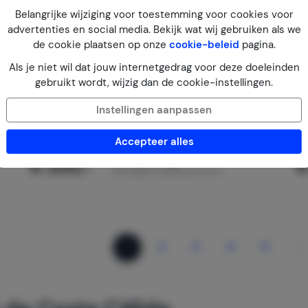
Belangrijke wijziging voor toestemming voor cookies voor
advertenties en social media. Bekijk wat wij gebruiken als we
de cookie plaatsen op onze
cookie-beleid
pagina.
Als je niet wil dat jouw internetgedrag voor deze doeleinden
gebruikt wordt, wijzig dan de cookie-instellingen.
Villa Marie
Instellingen aanpassen
lana
Spanje
Costa Cálida
Camposol
2-6
3
3
Accepteer alles
€ 200,-
€
Nachtprijs v.a.
Per week (7 nachten): € 847,-
1
2
3
4
5
»