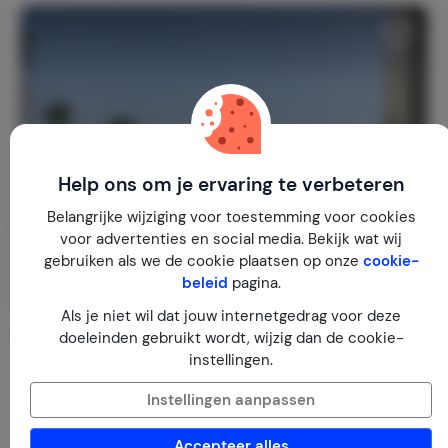
Help ons om je ervaring te verbeteren
Belangrijke wijziging voor toestemming voor cookies
voor advertenties en social media. Bekijk wat wij
gebruiken als we de cookie plaatsen op onze
cookie-
beleid
pagina.
Als je niet wil dat jouw internetgedrag voor deze
Luxe apartament direct aan zee
7,5
doeleinden gebruikt wordt, wijzig dan de cookie-
Spanje
Andalusië
Casares
instellingen.
1-4
2
1
1
review
Instellingen aanpassen
€ 150,-
Nachtprijs v.a.
Per week (7 nachten): € 1.050,-
Accepteer alles