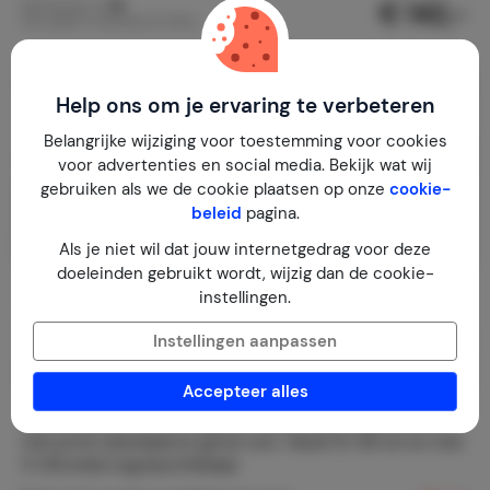
€ 142,-
Nachtprijs v.a.
Per week (7 nachten): € 994,-
Last minute
Help ons om je ervaring te verbeteren
Flexibel annuleren
Belangrijke wijziging voor toestemming voor cookies
voor advertenties en social media. Bekijk wat wij
gebruiken als we de cookie plaatsen op onze
cookie-
beleid
pagina.
Als je niet wil dat jouw internetgedrag voor deze
doeleinden gebruikt wordt, wijzig dan de cookie-
instellingen.
Instellingen aanpassen
Accepteer alles
Gratis annuleren tot 1 dag voor aankomst. Vakantiehuis
met privé zwembad en grote tuin. Vanaf 15-08 tot en met
5-09 enkel nog beschikbaar.