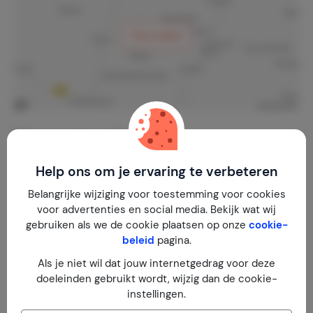
Toon kaart
Tips van de verhuurder
Help ons om je ervaring te verbeteren
Belangrijke wijziging voor toestemming voor cookies
Base Poltrot: prachtig activiteiten gebied aan de Dronne
voor advertenties en social media. Bekijk wat wij
op 5 minuten afstand:
gebruiken als we de cookie plaatsen op onze
cookie-
beleid
pagina.
Als je niet wil dat jouw internetgedrag voor deze
doeleinden gebruikt wordt, wijzig dan de cookie-
:
Lees meer
instellingen.
http://www.lacharente.com/Fiche/Detail/167994/Decouvrir~L
et-activites-de-nature