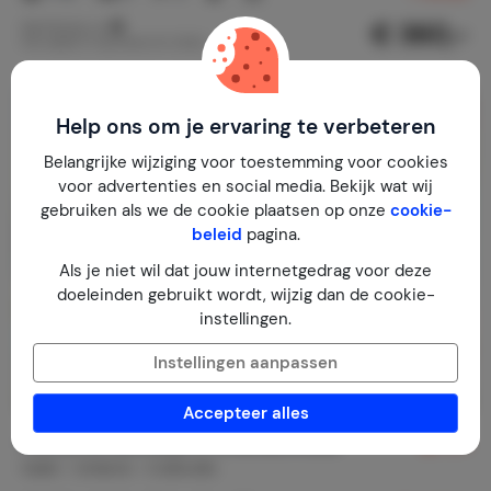
€ 360,-
Nachtprijs v.a.
Per week (7 nachten): € 2.520,-
Last minute
Help ons om je ervaring te verbeteren
Belangrijke wijziging voor toestemming voor cookies
voor advertenties en social media. Bekijk wat wij
gebruiken als we de cookie plaatsen op onze
cookie-
beleid
pagina.
Als je niet wil dat jouw internetgedrag voor deze
doeleinden gebruikt wordt, wijzig dan de cookie-
instellingen.
Instellingen aanpassen
Accepteer alles
Huis privé zwembad in Umbrie/Amelia
8,9
Italië
Umbrië
Collicello