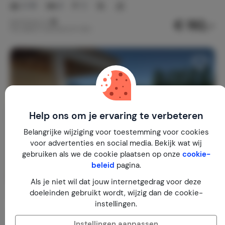
2-10
4
2
€ 192,-
Nachtprijs v.a.
Per week (7 nachten): € 1.341,-
Help ons om je ervaring te verbeteren
Belangrijke wijziging voor toestemming voor cookies
voor advertenties en social media. Bekijk wat wij
gebruiken als we de cookie plaatsen op onze
cookie-
beleid
pagina.
Als je niet wil dat jouw internetgedrag voor deze
doeleinden gebruikt wordt, wijzig dan de cookie-
instellingen.
Onze villa in Provence
9,6
Frankrijk
Vaucluse
Instellingen aanpassen
Malaucène