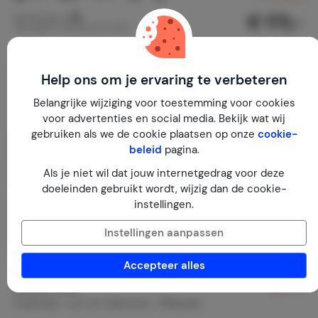
€ 173,-
Nachtprijs v.a.
Per week (7 nachten): € 1.210,-
Last minute
Help ons om je ervaring te verbeteren
Belangrijke wijziging voor toestemming voor cookies
voor advertenties en social media. Bekijk wat wij
gebruiken als we de cookie plaatsen op onze
cookie-
beleid
pagina.
Als je niet wil dat jouw internetgedrag voor deze
doeleinden gebruikt wordt, wijzig dan de cookie-
instellingen.
Instellingen aanpassen
Accepteer alles
Laurier rose
9,4
Frankrijk
Lot-et-Garonne
Massels